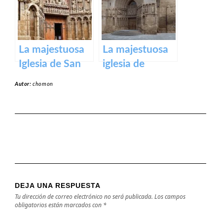
en honor a la
Virgen de la
Piedad
La majestuosa
La majestuosa
Iglesia de San
iglesia de
Bartolomé en
Santiago El Real
Autor:
chomon
Logroño
en Logroño.
DEJA UNA RESPUESTA
Tu dirección de correo electrónico no será publicada.
Los campos
obligatorios están marcados con
*