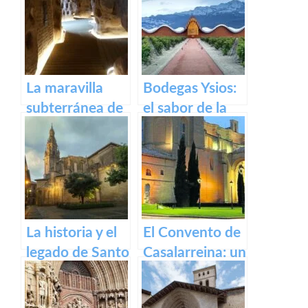
Parlamento de
recorrido por el
La Rioja
pueblo riojano
La maravilla
Bodegas Ysios:
subterránea de
el sabor de la
Arnedo: La
excelencia en
cueva de los
vinos
cien pilares
La historia y el
El Convento de
legado de Santo
Casalarreina: un
Domingo de la
tesoro de
Calzada
devoción y arte