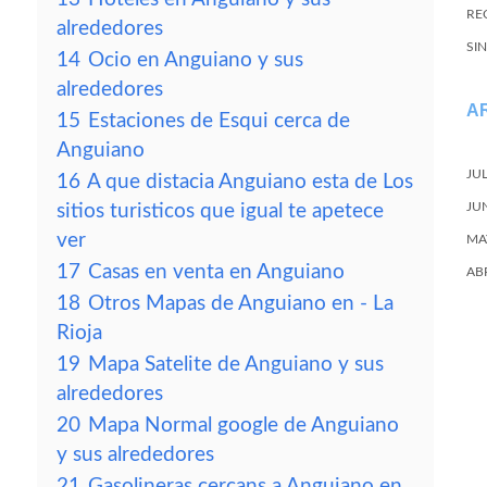
REC
alrededores
SI
14
Ocio en Anguiano y sus
alrededores
A
15
Estaciones de Esqui cerca de
Anguiano
JU
16
A que distacia Anguiano esta de Los
JU
sitios turisticos que igual te apetece
ver
MA
17
Casas en venta en Anguiano
AB
18
Otros Mapas de Anguiano en - La
Rioja
19
Mapa Satelite de Anguiano y sus
alrededores
20
Mapa Normal google de Anguiano
y sus alrededores
21
Gasolineras cercans a Anguiano en