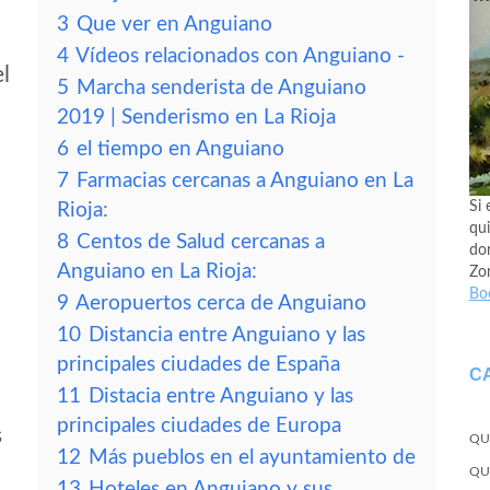
3
Que ver en Anguiano
4
Vídeos relacionados con Anguiano -
el
5
Marcha senderista de Anguiano
2019 | Senderismo en La Rioja
6
el tiempo en Anguiano
7
Farmacias cercanas a Anguiano en La
Si 
Rioja:
qui
8
Centos de Salud cercanas a
don
Anguiano en La Rioja:
Zo
Bo
9
Aeropuertos cerca de Anguiano
10
Distancia entre Anguiano y las
principales ciudades de España
C
11
Distacia entre Anguiano y las
principales ciudades de Europa
s
QU
12
Más pueblos en el ayuntamiento de
QU
13
Hoteles en Anguiano y sus