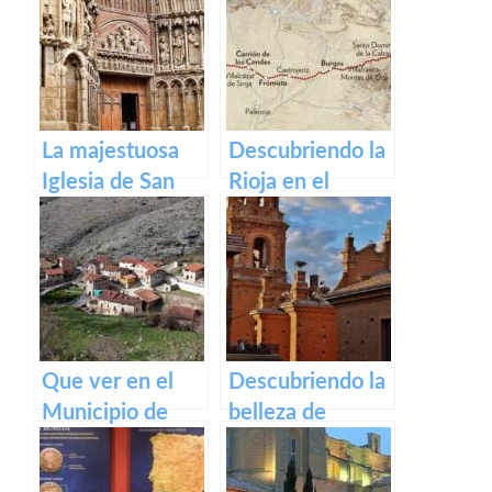
Cameros de La
Calzada
Rioja
La majestuosa
Descubriendo la
Iglesia de San
Rioja en el
Bartolomé en
Camino de
Logroño
Santiago Francés
Que ver en el
Descubriendo la
Municipio de
belleza de
Gallinero de
Alfaro: un
Cameros de La
recorrido por el