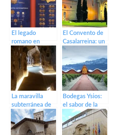
Rioja
pueblo riojano
El legado
El Convento de
romano en
Casalarreina: un
Calahorra:
tesoro de
Museo de la
devoción y arte
Romanización
en honor a la
Virgen de la
Piedad
La maravilla
Bodegas Ysios:
subterránea de
el sabor de la
Arnedo: La
excelencia en
cueva de los
vinos
cien pilares