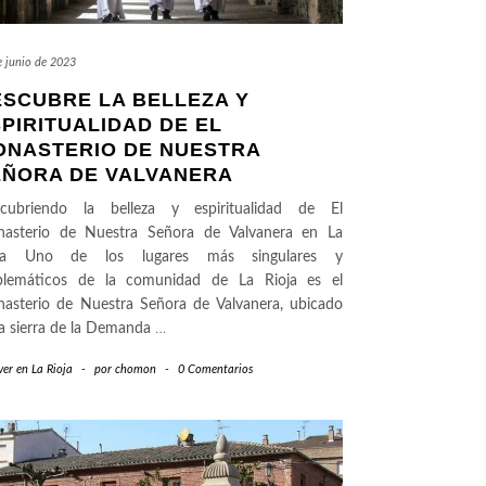
e junio de 2023
ESCUBRE LA BELLEZA Y
PIRITUALIDAD DE EL
ONASTERIO DE NUESTRA
EÑORA DE VALVANERA
cubriendo la belleza y espiritualidad de El
asterio de Nuestra Señora de Valvanera en La
oja Uno de los lugares más singulares y
lemáticos de la comunidad de La Rioja es el
asterio de Nuestra Señora de Valvanera, ubicado
la sierra de la Demanda
…
er en La Rioja
-
por
chomon
-
0 Comentarios