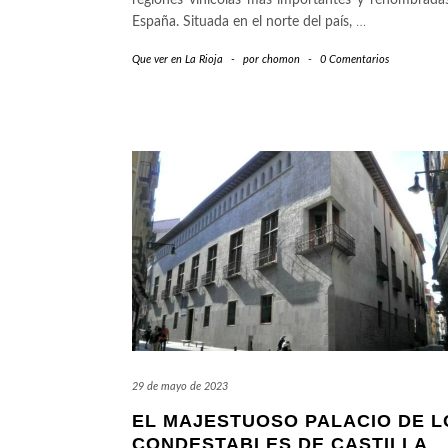
regiones vinícolas más importantes y renombrada
España. Situada en el norte del país,
…
Que ver en La Rioja
-
por
chomon
-
0 Comentarios
29 de mayo de 2023
EL MAJESTUOSO PALACIO DE L
CONDESTABLES DE CASTILLA