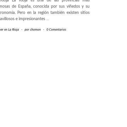
Rioja La Rioja es una de las provincias más
mosas de España, conocida por sus viñedos y su
tronomía. Pero en la región también existen sitios
avillosos e impresionantes
…
er en La Rioja
-
por
chomon
-
0 Comentarios