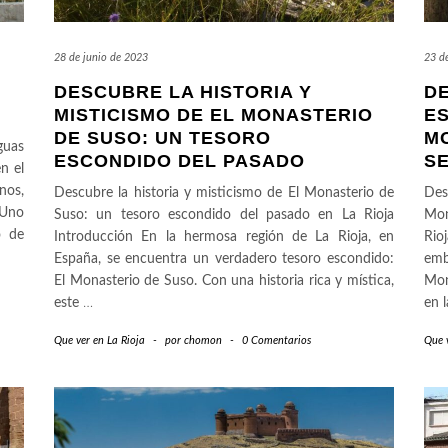
28 de junio de 2023
23 d
DESCUBRE LA HISTORIA Y
D
MISTICISMO DE EL MONASTERIO
ES
DE SUSO: UN TESORO
M
guas
ESCONDIDO DEL PASADO
S
n el
nos,
Descubre la historia y misticismo de El Monasterio de
Des
 Uno
Suso: un tesoro escondido del pasado en La Rioja
Mon
o de
Introducción En la hermosa región de La Rioja, en
Ri
España, se encuentra un verdadero tesoro escondido:
emb
El Monasterio de Suso. Con una historia rica y mística,
Mon
este
…
en 
Que ver en La Rioja
-
por
chomon
-
0 Comentarios
Que v