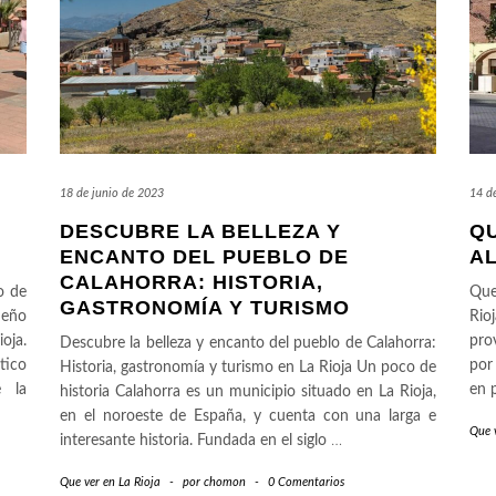
18 de junio de 2023
14 d
DESCUBRE LA BELLEZA Y
QU
ENCANTO DEL PUEBLO DE
AL
CALAHORRA: HISTORIA,
o de
Que
GASTRONOMÍA Y TURISMO
ueño
Rio
oja.
pro
Descubre la belleza y encanto del pueblo de Calahorra:
tico
por
Historia, gastronomía y turismo en La Rioja Un poco de
e la
en 
historia Calahorra es un municipio situado en La Rioja,
en el noroeste de España, y cuenta con una larga e
Que v
interesante historia. Fundada en el siglo
…
Que ver en La Rioja
-
por
chomon
-
0 Comentarios