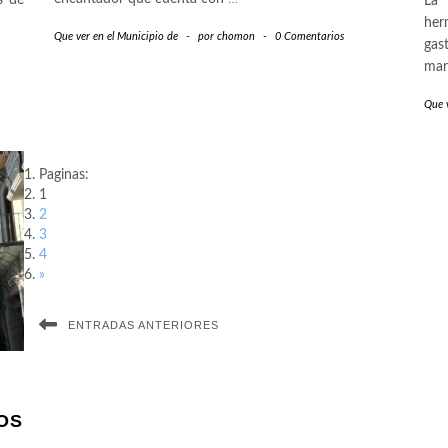
s de
La 
her
Que ver en el Municipio de
-
por
chomon
-
0 Comentarios
gas
mar
Que v
Paginas:
1
2
3
4
»
ENTRADAS ANTERIORES
OS