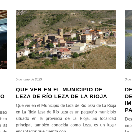
5 de junio de 2023
3 de
QUE VER EN EL MUNICIPIO DE
D
EO
LEZA DE RÍO LEZA DE LA RIOJA
DE
IM
Que ver en el Municipio de Leza de Río Leza de La Rioja
P
en La Rioja Leza de Río Leza es un pequeño municipio
useo
situado en la provincia de La Rioja. Su localidad
tico
Des
principal, también conocida como Leza, es un lugar
 las
imp
encantador que cuenta con
…