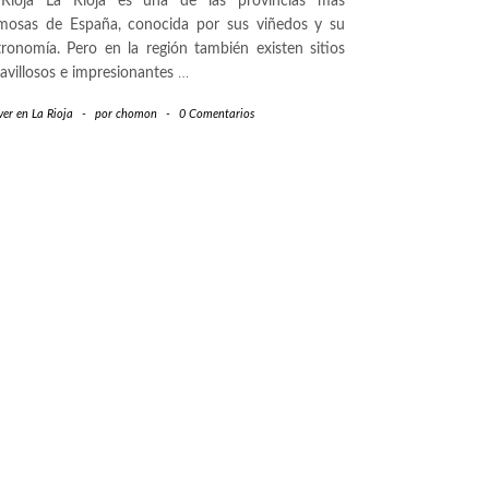
Rioja La Rioja es una de las provincias más
mosas de España, conocida por sus viñedos y su
tronomía. Pero en la región también existen sitios
avillosos e impresionantes
…
er en La Rioja
-
por
chomon
-
0 Comentarios