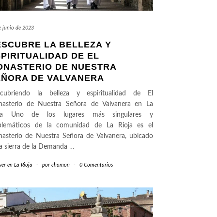
e junio de 2023
ESCUBRE LA BELLEZA Y
PIRITUALIDAD DE EL
ONASTERIO DE NUESTRA
EÑORA DE VALVANERA
cubriendo la belleza y espiritualidad de El
asterio de Nuestra Señora de Valvanera en La
oja Uno de los lugares más singulares y
lemáticos de la comunidad de La Rioja es el
asterio de Nuestra Señora de Valvanera, ubicado
la sierra de la Demanda
…
er en La Rioja
-
por
chomon
-
0 Comentarios