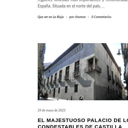
regiones vinícolas más importantes y renombrada
España. Situada en el norte del país,
…
Que ver en La Rioja
-
por
chomon
-
0 Comentarios
29 de mayo de 2023
EL MAJESTUOSO PALACIO DE L
CONDESTABLES DE CASTILLA