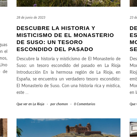
28 de junio de 2023
23 d
DESCUBRE LA HISTORIA Y
D
MISTICISMO DE EL MONASTERIO
ES
DE SUSO: UN TESORO
M
guas
ESCONDIDO DEL PASADO
S
n el
nos,
Descubre la historia y misticismo de El Monasterio de
Des
 Uno
Suso: un tesoro escondido del pasado en La Rioja
Mon
o de
Introducción En la hermosa región de La Rioja, en
Ri
España, se encuentra un verdadero tesoro escondido:
emb
El Monasterio de Suso. Con una historia rica y mística,
Mon
este
…
en 
Que ver en La Rioja
-
por
chomon
-
0 Comentarios
Que v