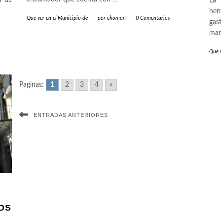
s de
La 
her
Que ver en el Municipio de
-
por
chomon
-
0 Comentarios
gas
mar
Que v
Paginas:
1
2
3
4
»
ENTRADAS ANTERIORES
OS