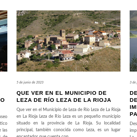
5 de junio de 2023
3 de
QUE VER EN EL MUNICIPIO DE
D
EO
LEZA DE RÍO LEZA DE LA RIOJA
DE
IM
Que ver en el Municipio de Leza de Río Leza de La Rioja
P
en La Rioja Leza de Río Leza es un pequeño municipio
useo
situado en la provincia de La Rioja. Su localidad
tico
Des
principal, también conocida como Leza, es un lugar
 las
imp
encantador que cuenta con
…