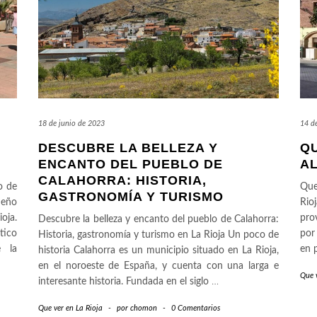
18 de junio de 2023
14 d
DESCUBRE LA BELLEZA Y
QU
ENCANTO DEL PUEBLO DE
AL
CALAHORRA: HISTORIA,
o de
Que
GASTRONOMÍA Y TURISMO
ueño
Rio
oja.
pro
Descubre la belleza y encanto del pueblo de Calahorra:
tico
por
Historia, gastronomía y turismo en La Rioja Un poco de
e la
en 
historia Calahorra es un municipio situado en La Rioja,
en el noroeste de España, y cuenta con una larga e
Que v
interesante historia. Fundada en el siglo
…
Que ver en La Rioja
-
por
chomon
-
0 Comentarios