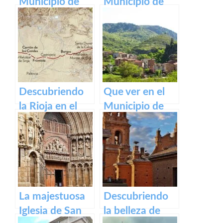
Municipio de
Municipio de
Gallinero de
Lumbreras de
Cameros de La
Cameros de La
Rioja
Rioja
Descubriendo
Que ver en el
la Rioja en el
Municipio de
Camino de
Ventrosa de La
Santiago
Rioja
Francés
La majestuosa
Descubriendo
Iglesia de San
la belleza de