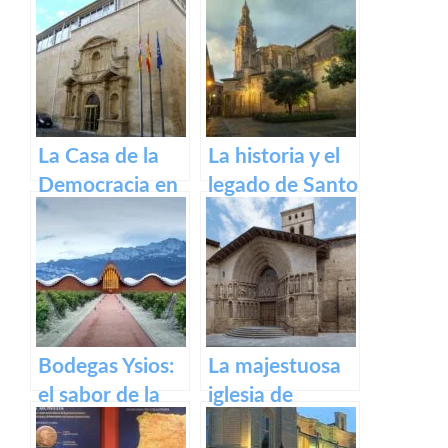
Bartolomé en
Alfaro: un
Logroño
recorrido por el
pueblo riojano
La Casa de la
La historia y el
Democracia en
legado de Santo
Logroño: El
Domingo de la
Parlamento de
Calzada
La Rioja
Bodegas Ysios:
La majestuosa
el sabor de la
iglesia de
excelencia en
Santiago El Real