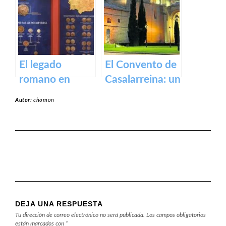
vinos
en Logroño.
El legado
El Convento de
romano en
Casalarreina: un
Calahorra:
tesoro de
Autor:
chomon
Museo de la
devoción y arte
Romanización
en honor a la
Virgen de la
Piedad
DEJA UNA RESPUESTA
Tu dirección de correo electrónico no será publicada.
Los campos obligatorios
están marcados con
*