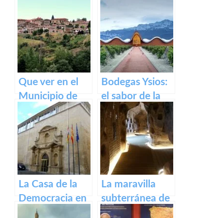
Gallinero de
tesoro de
Cameros de La
devoción y arte
Rioja
en honor a la
Virgen de la
Piedad
Que ver en el
Bodegas Ysios:
Municipio de
el sabor de la
Lumbreras de
excelencia en
Cameros de La
vinos
Rioja
La Casa de la
La maravilla
Democracia en
subterránea de
Logroño: El
Arnedo: La