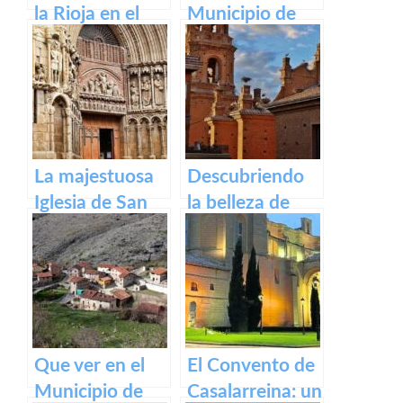
la Rioja en el
Municipio de
Camino de
Ventrosa de La
Santiago
Rioja
Francés
La majestuosa
Descubriendo
Iglesia de San
la belleza de
Bartolomé en
Alfaro: un
Logroño
recorrido por el
pueblo riojano
Que ver en el
El Convento de
Municipio de
Casalarreina: un