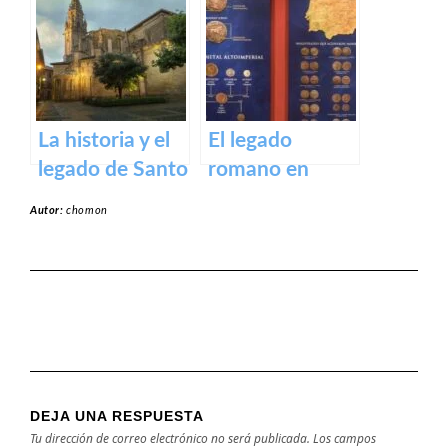
Parlamento de
cueva de los
La Rioja
cien pilares
La historia y el
El legado
legado de Santo
romano en
Domingo de la
Calahorra:
Autor:
chomon
Calzada
Museo de la
Romanización
DEJA UNA RESPUESTA
Tu dirección de correo electrónico no será publicada.
Los campos