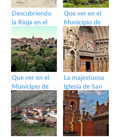
Descubriendo
Que ver en el
la Rioja en el
Municipio de
Camino de
Ventrosa de La
Santiago
Rioja
Francés
Que ver en el
La majestuosa
Municipio de
Iglesia de San
Lumbreras de
Bartolomé en
Cameros de La
Logroño
Rioja