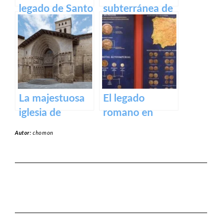
legado de Santo
subterránea de
Domingo de la
Arnedo: La
Calzada
cueva de los
cien pilares
La majestuosa
El legado
iglesia de
romano en
Santiago El Real
Calahorra:
Autor:
chomon
en Logroño.
Museo de la
Romanización