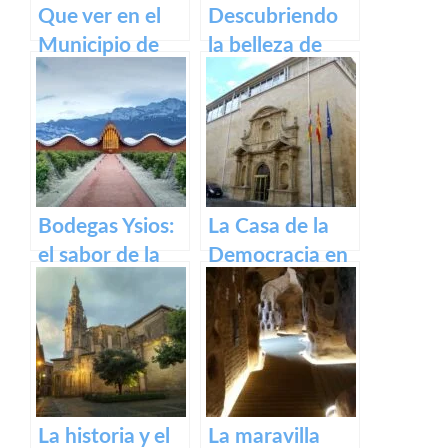
Que ver en el
Descubriendo
Municipio de
la belleza de
Gallinero de
Alfaro: un
Cameros de La
recorrido por el
Rioja
pueblo riojano
Bodegas Ysios:
La Casa de la
el sabor de la
Democracia en
excelencia en
Logroño: El
vinos
Parlamento de
La Rioja
La historia y el
La maravilla