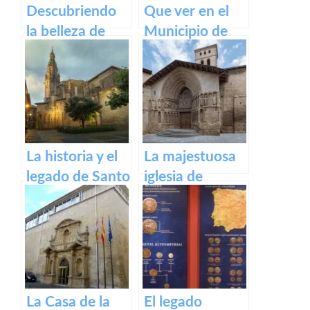
Descubriendo
Que ver en el
la belleza de
Municipio de
Alfaro: un
Ventrosa de La
recorrido por el
Rioja
pueblo riojano
La historia y el
La majestuosa
legado de Santo
iglesia de
Domingo de la
Santiago El Real
Calzada
en Logroño.
La Casa de la
El legado