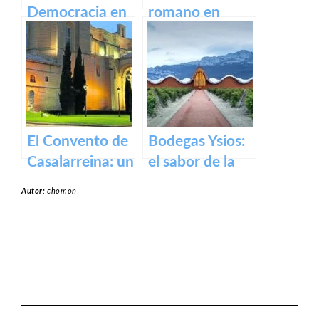
Democracia en
romano en
Logroño: El
Calahorra:
Parlamento de
Museo de la
La Rioja
Romanización
El Convento de
Bodegas Ysios:
Casalarreina: un
el sabor de la
tesoro de
excelencia en
Autor:
chomon
devoción y arte
vinos
en honor a la
Virgen de la
Piedad