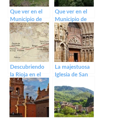
Que ver en el
Que ver en el
Municipio de
Municipio de
Gallinero de
Lumbreras de
Cameros de La
Cameros de La
Rioja
Rioja
Descubriendo
La majestuosa
la Rioja en el
Iglesia de San
Camino de
Bartolomé en
Santiago
Logroño
Francés