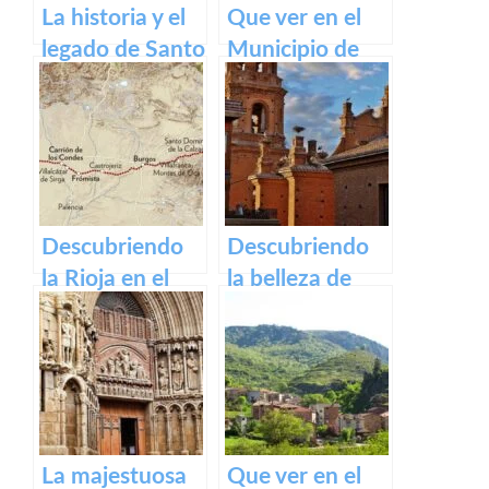
La historia y el
Que ver en el
legado de Santo
Municipio de
Domingo de la
Gallinero de
Calzada
Cameros de La
Rioja
Descubriendo
Descubriendo
la Rioja en el
la belleza de
Camino de
Alfaro: un
Santiago
recorrido por el
Francés
pueblo riojano
La majestuosa
Que ver en el