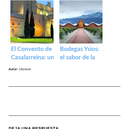
Santiago El Real
Logroño: El
en Logroño.
Parlamento de
La Rioja
El Convento de
Bodegas Ysios:
Casalarreina: un
el sabor de la
tesoro de
excelencia en
Autor:
chomon
devoción y arte
vinos
en honor a la
Virgen de la
Piedad
DEJA UNA RESPUESTA