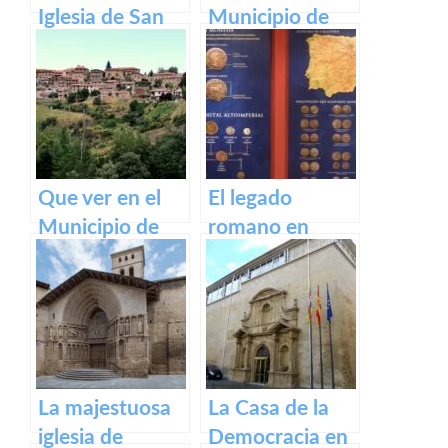
Iglesia de San
Municipio de
Bartolomé en
Ventrosa de La
Logroño
Rioja
Que ver en el
El legado
Municipio de
romano en
Lumbreras de
Calahorra:
Cameros de La
Museo de la
Rioja
Romanización
La majestuosa
La Casa de la
iglesia de
Democracia en