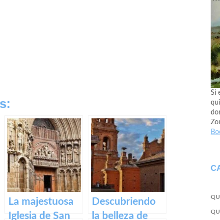
Si 
s:
qui
don
Zo
Bo
C
QU
La majestuosa
Descubriendo
QU
Iglesia de San
la belleza de