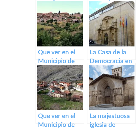
Camino de
Ventrosa de La
Santiago
Rioja
Francés
Que ver en el
La Casa de la
Municipio de
Democracia en
Lumbreras de
Logroño: El
Cameros de La
Parlamento de
Rioja
La Rioja
Que ver en el
La majestuosa
Municipio de
iglesia de
Gallinero de
Santiago El Real