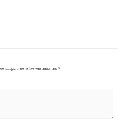
Museo de la
devoción y arte
Romanización
en honor a la
Virgen de la
Piedad
os obligatorios están marcados con
*