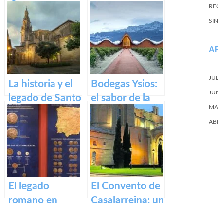
REC
Bartolomé en
Alfaro: un
SI
Logroño
recorrido por el
pueblo riojano
A
JU
La historia y el
Bodegas Ysios:
JU
legado de Santo
el sabor de la
MA
Domingo de la
excelencia en
AB
Calzada
vinos
El legado
El Convento de
romano en
Casalarreina: un
Calahorra:
tesoro de