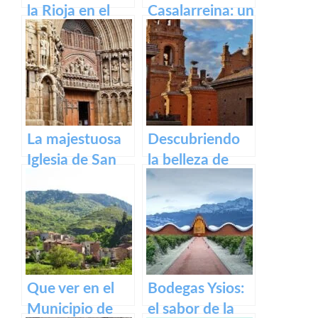
la Rioja en el
Casalarreina: un
Camino de
tesoro de
Santiago
devoción y arte
Francés
en honor a la
Virgen de la
Piedad
La majestuosa
Descubriendo
Iglesia de San
la belleza de
Bartolomé en
Alfaro: un
Logroño
recorrido por el
pueblo riojano
Que ver en el
Bodegas Ysios:
Municipio de
el sabor de la