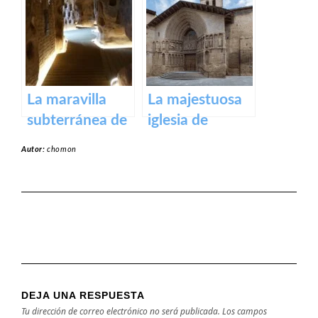
Calzada
Parlamento de
La Rioja
La maravilla
La majestuosa
subterránea de
iglesia de
Arnedo: La
Santiago El Real
Autor:
chomon
cueva de los
en Logroño.
cien pilares
DEJA UNA RESPUESTA
Tu dirección de correo electrónico no será publicada.
Los campos