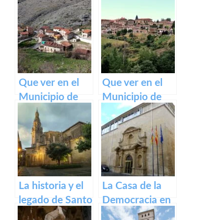
Ventrosa de La
excelencia en
Rioja
vinos
Que ver en el
Que ver en el
Municipio de
Municipio de
Gallinero de
Lumbreras de
Cameros de La
Cameros de La
Rioja
Rioja
La historia y el
La Casa de la
legado de Santo
Democracia en
Domingo de la
Logroño: El