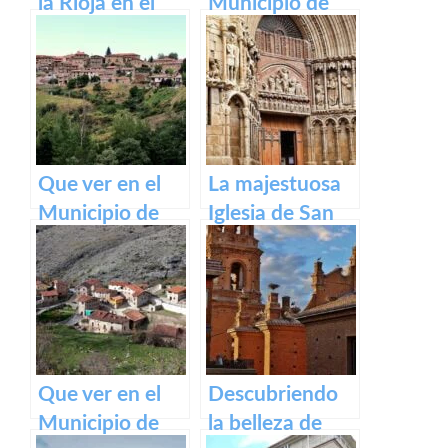
la Rioja en el
Municipio de
Camino de
Ventrosa de La
Santiago
Rioja
Francés
Que ver en el
La majestuosa
Municipio de
Iglesia de San
Lumbreras de
Bartolomé en
Cameros de La
Logroño
Rioja
Que ver en el
Descubriendo
Municipio de
la belleza de