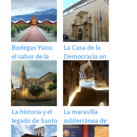
Gallinero de
Alfaro: un
Cameros de La
recorrido por el
Rioja
pueblo riojano
Bodegas Ysios:
La Casa de la
el sabor de la
Democracia en
excelencia en
Logroño: El
vinos
Parlamento de
La Rioja
La historia y el
La maravilla
legado de Santo
subterránea de
Domingo de la
Arnedo: La