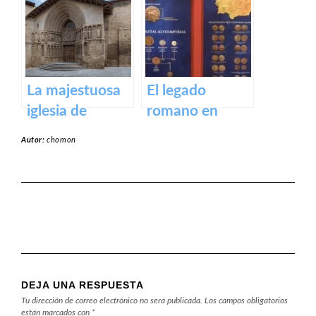
Calzada
cueva de los
cien pilares
La majestuosa
El legado
iglesia de
romano en
Santiago El Real
Calahorra:
Autor:
chomon
en Logroño.
Museo de la
Romanización
DEJA UNA RESPUESTA
Tu dirección de correo electrónico no será publicada.
Los campos obligatorios
están marcados con
*