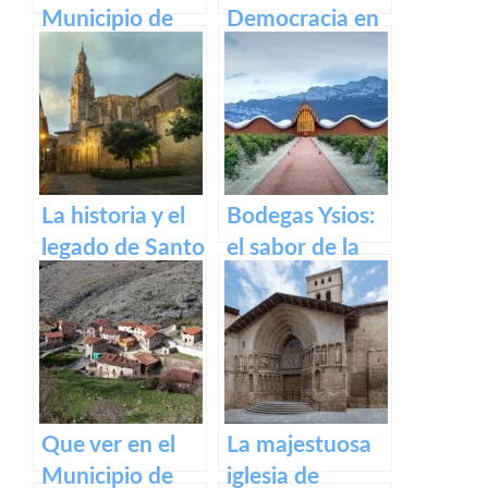
Municipio de
Democracia en
Lumbreras de
Logroño: El
Cameros de La
Parlamento de
Rioja
La Rioja
La historia y el
Bodegas Ysios:
legado de Santo
el sabor de la
Domingo de la
excelencia en
Calzada
vinos
Que ver en el
La majestuosa
Municipio de
iglesia de