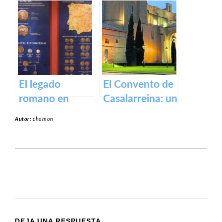
Gallinero de
Santiago El Real
Cameros de La
en Logroño.
Rioja
El legado
El Convento de
romano en
Casalarreina: un
Calahorra:
tesoro de
Autor:
chomon
Museo de la
devoción y arte
Romanización
en honor a la
Virgen de la
Piedad
DEJA UNA RESPUESTA