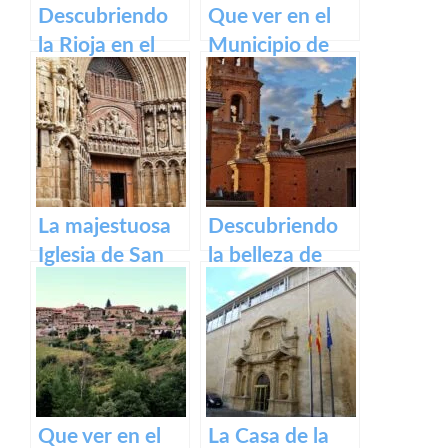
Descubriendo
Que ver en el
la Rioja en el
Municipio de
Camino de
Ventrosa de La
Santiago
Rioja
Francés
La majestuosa
Descubriendo
Iglesia de San
la belleza de
Bartolomé en
Alfaro: un
Logroño
recorrido por el
pueblo riojano
Que ver en el
La Casa de la