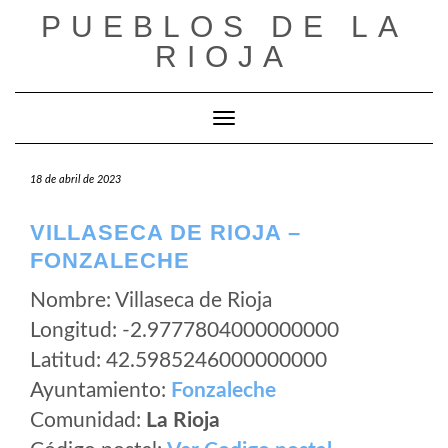
Saltar
PUEBLOS DE LA
al
RIOJA
contenido
Cambiar modo de navegación
18 de abril de 2023
VILLASECA DE RIOJA –
FONZALECHE
Nombre: Villaseca de Rioja
Longitud: -2.9777804000000000
Latitud: 42.5985246000000000
Ayuntamiento:
Fonzaleche
Comunidad:
La Rioja