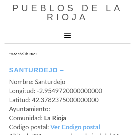
Saltar
PUEBLOS DE LA
al
RIOJA
contenido
Cambiar modo de navegación
18 de abril de 2023
SANTURDEJO –
Nombre: Santurdejo
Longitud: -2.9549720000000000
Latitud: 42.3782375000000000
Ayuntamiento:
Comunidad:
La Rioja
Código postal:
Ver Codigo postal