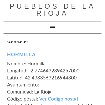
Saltar
PUEBLOS DE LA
al
RIOJA
contenido
Cambiar modo de navegación
18 de abril de 2023
HORMILLA –
Nombre: Hormilla
Longitud: -2.7746432394257000
Latitud: 42.4383563216944300
Ayuntamiento:
Comunidad:
La Rioja
Código postal:
Ver Codigo postal