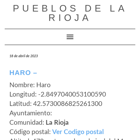
Saltar
PUEBLOS DE LA
al
RIOJA
contenido
Cambiar modo de navegación
18 de abril de 2023
HARO –
Nombre: Haro
Longitud: -2.8497040053100590
Latitud: 42.5730086825261300
Ayuntamiento:
Comunidad:
La Rioja
Código postal:
Ver Codigo postal