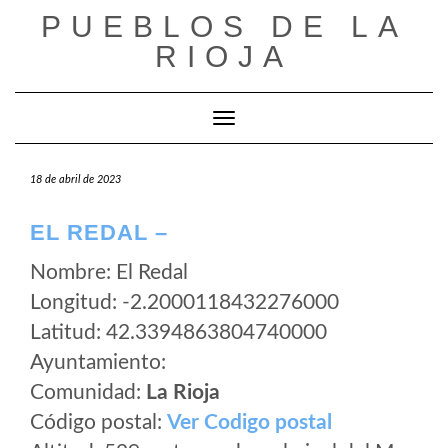
Saltar
PUEBLOS DE LA
al
RIOJA
contenido
Cambiar modo de navegación
18 de abril de 2023
EL REDAL –
Nombre: El Redal
Longitud: -2.2000118432276000
Latitud: 42.3394863804740000
Ayuntamiento:
Comunidad:
La Rioja
Código postal:
Ver Codigo postal