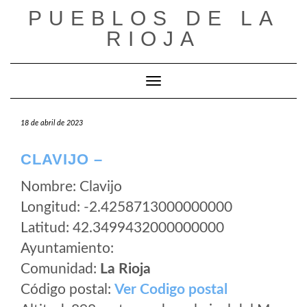
Saltar
PUEBLOS DE LA
al
RIOJA
contenido
Cambiar modo de navegación
18 de abril de 2023
CLAVIJO –
Nombre: Clavijo
Longitud: -2.4258713000000000
Latitud: 42.3499432000000000
Ayuntamiento:
Comunidad:
La Rioja
Código postal:
Ver Codigo postal