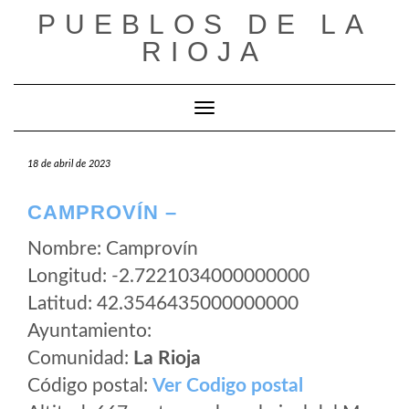
Saltar
PUEBLOS DE LA
al
RIOJA
contenido
Cambiar modo de navegación
18 de abril de 2023
CAMPROVÍN –
Nombre: Camprovín
Longitud: -2.7221034000000000
Latitud: 42.3546435000000000
Ayuntamiento:
Comunidad:
La Rioja
Código postal:
Ver Codigo postal