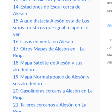
REC
14
Estaciones de Esqui cerca de
SI
Alesón
15
A que distacia Alesón esta de Los
A
sitios turisticos que igual te apetece
ver
JU
16
Casas en venta en Alesón
JU
17
Otros Mapas de Alesón en - La
Rioja
MA
18
Mapa Satelite de Alesón y sus
AB
alrededores
19
Mapa Normal google de Alesón y
sus alrededores
20
Gasolineras cercans a Alesón en La
Rioja:
21
Talleres cercanos a Alesón en La
Rioja: