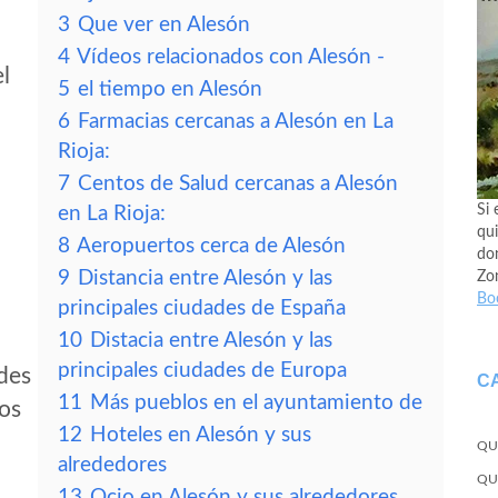
3
Que ver en Alesón
4
Vídeos relacionados con Alesón -
el
5
el tiempo en Alesón
6
Farmacias cercanas a Alesón en La
Rioja:
7
Centos de Salud cercanas a Alesón
Si 
en La Rioja:
qui
8
Aeropuertos cerca de Alesón
don
9
Distancia entre Alesón y las
Zo
Bo
principales ciudades de España
10
Distacia entre Alesón y las
principales ciudades de Europa
edes
C
11
Más pueblos en el ayuntamiento de
tos
12
Hoteles en Alesón y sus
QU
alrededores
QU
13
Ocio en Alesón y sus alrededores