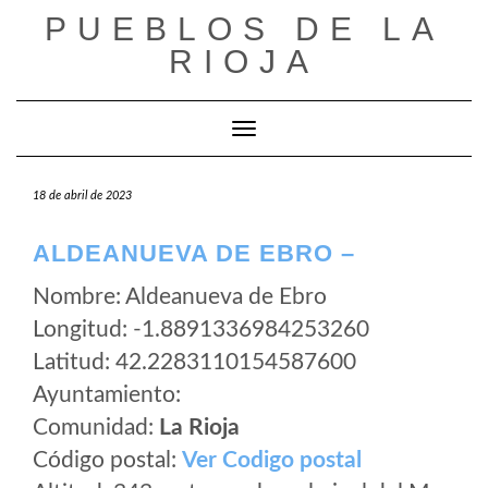
Saltar
PUEBLOS DE LA
al
RIOJA
contenido
Cambiar modo de navegación
18 de abril de 2023
ALDEANUEVA DE EBRO –
Nombre: Aldeanueva de Ebro
Longitud: -1.8891336984253260
Latitud: 42.2283110154587600
Ayuntamiento:
Comunidad:
La Rioja
Código postal:
Ver Codigo postal