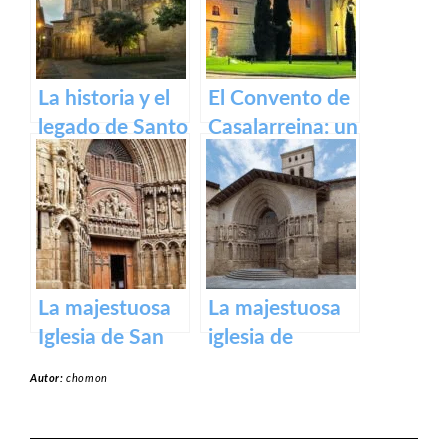
cien pilares
La historia y el
El Convento de
legado de Santo
Casalarreina: un
Domingo de la
tesoro de
Calzada
devoción y arte
en honor a la
Virgen de la
Piedad
La majestuosa
La majestuosa
Iglesia de San
iglesia de
Bartolomé en
Santiago El Real
Autor:
chomon
Logroño
en Logroño.