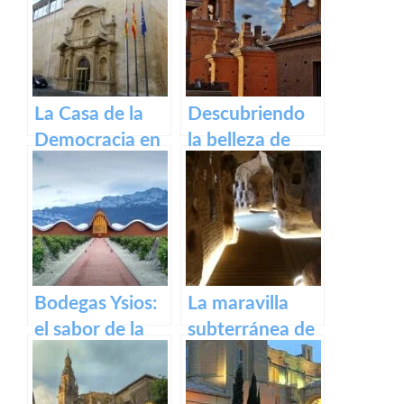
Santiago
Rioja
Francés
La Casa de la
Descubriendo
Democracia en
la belleza de
Logroño: El
Alfaro: un
Parlamento de
recorrido por el
La Rioja
pueblo riojano
Bodegas Ysios:
La maravilla
el sabor de la
subterránea de
excelencia en
Arnedo: La
vinos
cueva de los