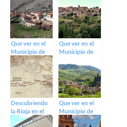
Que ver en el
Que ver en el
Municipio de
Municipio de
Gallinero de
Lumbreras de
Cameros de La
Cameros de La
Rioja
Rioja
Descubriendo
Que ver en el
la Rioja en el
Municipio de
Camino de
Ventrosa de La