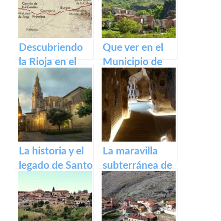
Descubriendo
Que ver en el
la Rioja en el
Municipio de
Camino de
Ventrosa de La
Santiago
Rioja
Francés
La historia y el
La maravilla
legado de Santo
subterránea de
Domingo de la
Arnedo: La
Calzada
cueva de los
cien pilares