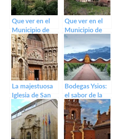
Que ver en el
Que ver en el
Municipio de
Municipio de
Lumbreras de
Gallinero de
Cameros de La
Cameros de La
Rioja
Rioja
La majestuosa
Bodegas Ysios:
Iglesia de San
el sabor de la
Bartolomé en
excelencia en
Logroño
vinos