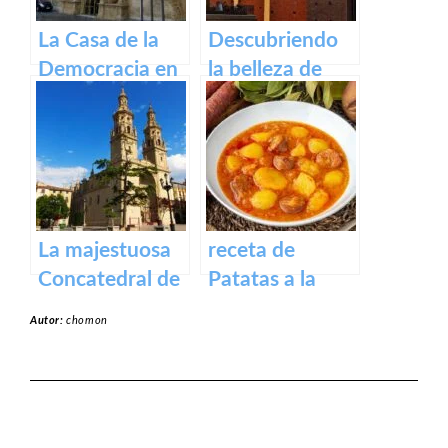
La Casa de la
Descubriendo
Democracia en
la belleza de
Logroño: El
Alfaro: un
Parlamento de
recorrido por el
La Rioja
pueblo riojano
La majestuosa
receta de
Concatedral de
Patatas a la
Santa María en
riojana
Autor:
chomon
Logroño