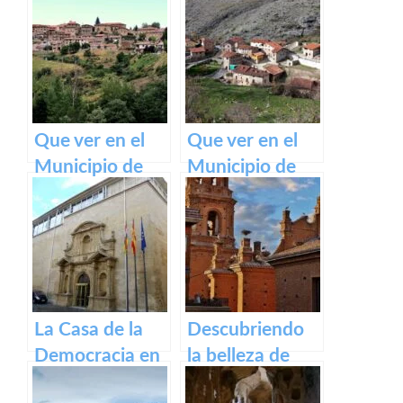
Camino de
Ventrosa de La
Santiago
Rioja
Francés
Que ver en el
Que ver en el
Municipio de
Municipio de
Lumbreras de
Gallinero de
Cameros de La
Cameros de La
Rioja
Rioja
La Casa de la
Descubriendo
Democracia en
la belleza de
Logroño: El
Alfaro: un