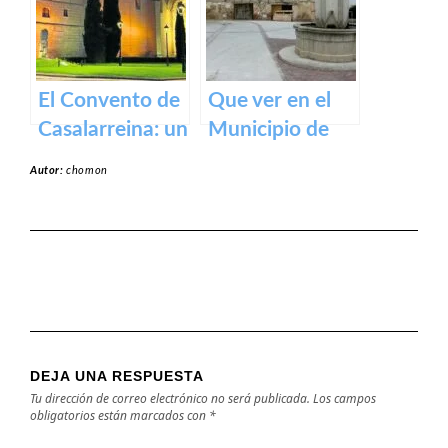
El Convento de
Que ver en el
Casalarreina: un
Municipio de
tesoro de
Villarta-
Autor:
chomon
devoción y arte
Quintana de La
en honor a la
Rioja
Virgen de la
Piedad
DEJA UNA RESPUESTA
Tu dirección de correo electrónico no será publicada.
Los campos
obligatorios están marcados con
*