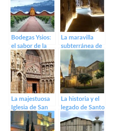
Parlamento de
recorrido por el
La Rioja
pueblo riojano
Bodegas Ysios:
La maravilla
el sabor de la
subterránea de
excelencia en
Arnedo: La
vinos
cueva de los
cien pilares
La majestuosa
La historia y el
Iglesia de San
legado de Santo
Bartolomé en
Domingo de la
Logroño
Calzada