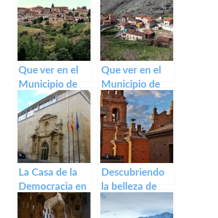
Santiago
Rioja
Francés
Que ver en el
Que ver en el
Municipio de
Municipio de
Lumbreras de
Gallinero de
Cameros de La
Cameros de La
Rioja
Rioja
La Casa de la
Descubriendo
Democracia en
la belleza de
Logroño: El
Alfaro: un
Parlamento de
recorrido por el