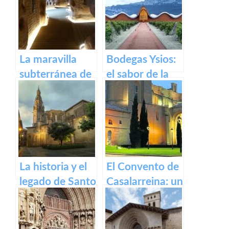
La Rioja
pueblo riojano
La maravilla
Bodegas Ysios:
subterránea de
el sabor de la
Arnedo: La
excelencia en
cueva de los
vinos
cien pilares
La historia y el
El Convento de
legado de Santo
Casalarreina: un
Domingo de la
tesoro de
Calzada
devoción y arte
en honor a la