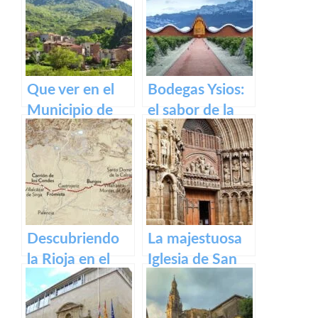
Que ver en el
Bodegas Ysios:
Municipio de
el sabor de la
Ventrosa de La
excelencia en
Rioja
vinos
Descubriendo
La majestuosa
la Rioja en el
Iglesia de San
Camino de
Bartolomé en
Santiago
Logroño