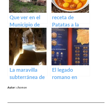
Que ver en el
receta de
Municipio de
Patatas a la
Gallinero de
riojana
Cameros de La
Rioja
La maravilla
El legado
subterránea de
romano en
Arnedo: La
Calahorra:
Autor:
chomon
cueva de los
Museo de la
cien pilares
Romanización