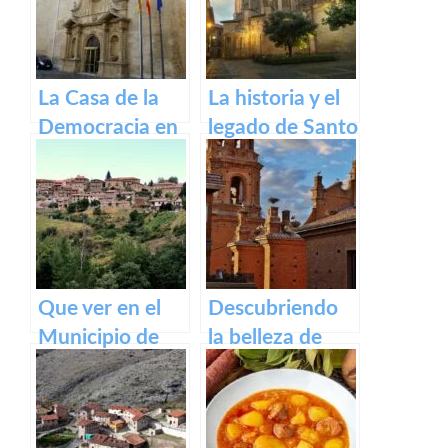
Francés
La Casa de la
La historia y el
Democracia en
legado de Santo
Logroño: El
Domingo de la
Parlamento de
Calzada
La Rioja
Que ver en el
Descubriendo
Municipio de
la belleza de
Lumbreras de
Alfaro: un
Cameros de La
recorrido por el
Rioja
pueblo riojano