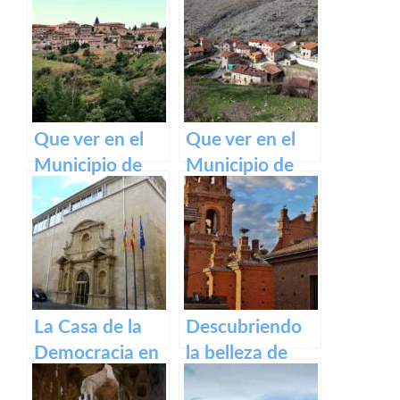
Camino de
Ventrosa de La
Santiago
Rioja
Francés
Que ver en el
Que ver en el
Municipio de
Municipio de
Lumbreras de
Gallinero de
Cameros de La
Cameros de La
Rioja
Rioja
La Casa de la
Descubriendo
Democracia en
la belleza de
Logroño: El
Alfaro: un