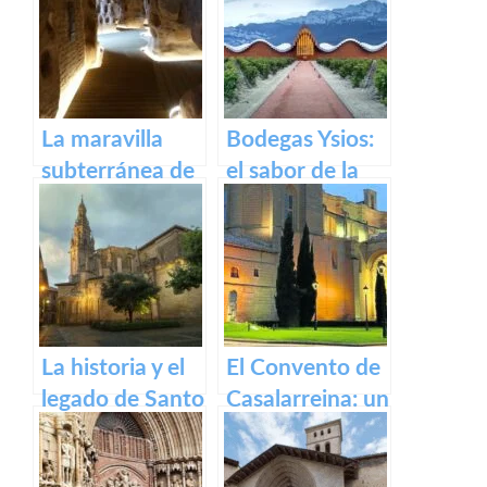
Parlamento de
recorrido por el
La Rioja
pueblo riojano
La maravilla
Bodegas Ysios:
subterránea de
el sabor de la
Arnedo: La
excelencia en
cueva de los
vinos
cien pilares
La historia y el
El Convento de
legado de Santo
Casalarreina: un
Domingo de la
tesoro de
Calzada
devoción y arte