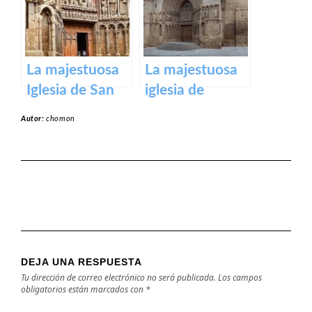
en honor a la
Virgen de la
Piedad
La majestuosa
La majestuosa
Iglesia de San
iglesia de
Bartolomé en
Santiago El Real
Autor:
chomon
Logroño
en Logroño.
DEJA UNA RESPUESTA
Tu dirección de correo electrónico no será publicada.
Los campos
obligatorios están marcados con
*