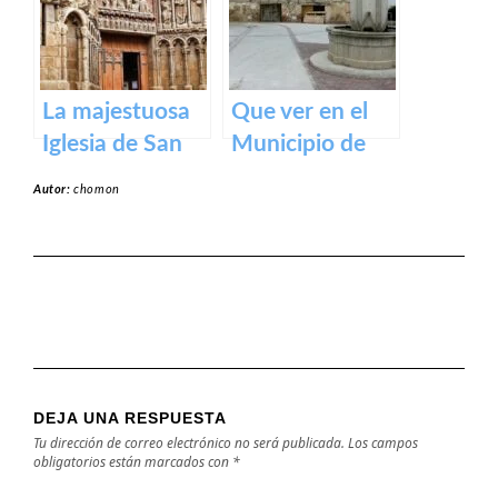
en honor a la
Virgen de la
Piedad
La majestuosa
Que ver en el
Iglesia de San
Municipio de
Bartolomé en
Villarta-
Autor:
chomon
Logroño
Quintana de La
Rioja
DEJA UNA RESPUESTA
Tu dirección de correo electrónico no será publicada.
Los campos
obligatorios están marcados con
*