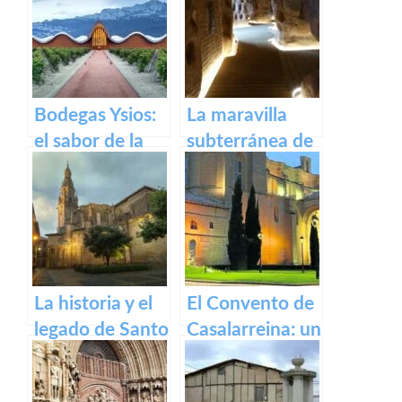
Parlamento de
recorrido por el
La Rioja
pueblo riojano
Bodegas Ysios:
La maravilla
el sabor de la
subterránea de
excelencia en
Arnedo: La
vinos
cueva de los
cien pilares
La historia y el
El Convento de
legado de Santo
Casalarreina: un
Domingo de la
tesoro de
Calzada
devoción y arte