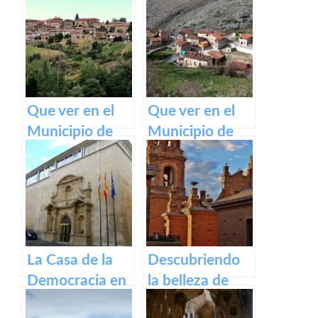
Camino de
Ventrosa de La
Santiago
Rioja
Francés
Que ver en el
Que ver en el
Municipio de
Municipio de
Lumbreras de
Gallinero de
Cameros de La
Cameros de La
Rioja
Rioja
La Casa de la
Descubriendo
Democracia en
la belleza de
Logroño: El
Alfaro: un