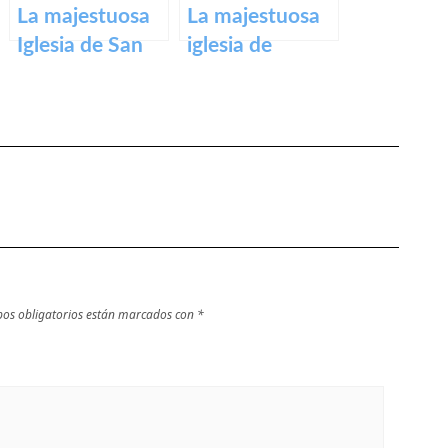
La majestuosa
La majestuosa
Iglesia de San
iglesia de
Bartolomé en
Santiago El Real
Logroño
en Logroño.
os obligatorios están marcados con
*