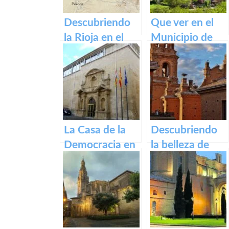
Descubriendo
Que ver en el
la Rioja en el
Municipio de
Camino de
Ventrosa de La
Santiago
Rioja
Francés
La Casa de la
Descubriendo
Democracia en
la belleza de
Logroño: El
Alfaro: un
Parlamento de
recorrido por el
La Rioja
pueblo riojano