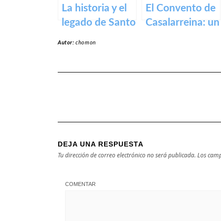
La historia y el
El Convento de
legado de Santo
Casalarreina: un
Domingo de la
tesoro de
Autor:
chomon
Calzada
devoción y arte
en honor a la
Virgen de la
Piedad
DEJA UNA RESPUESTA
Tu dirección de correo electrónico no será publicada.
Los camp
COMENTAR