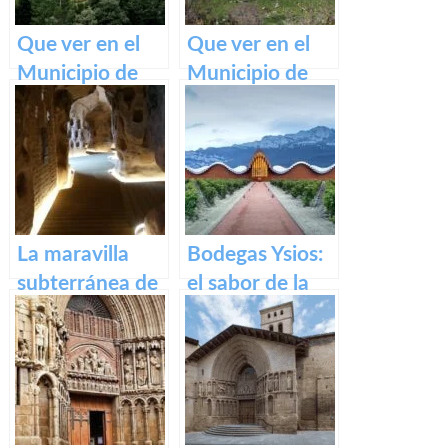
Que ver en el
Que ver en el
Municipio de
Municipio de
Lumbreras de
Gallinero de
Cameros de La
Cameros de La
Rioja
Rioja
La maravilla
Bodegas Ysios:
subterránea de
el sabor de la
Arnedo: La
excelencia en
cueva de los
vinos
cien pilares