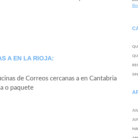
Bo
C
QU
QU
AS A
EN LA RIOJA:
REC
SI
icinas de Correos cercanas a en Cantabria
ta o paquete
A
JU
JU
MA