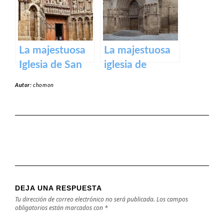
en honor a la
Virgen de la
Piedad
La majestuosa
La majestuosa
Iglesia de San
iglesia de
Bartolomé en
Santiago El Real
Autor:
chomon
Logroño
en Logroño.
DEJA UNA RESPUESTA
Tu dirección de correo electrónico no será publicada.
Los campos
obligatorios están marcados con
*