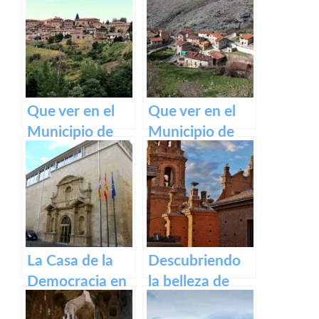
Camino de
Ventrosa de La
Santiago
Rioja
Francés
Que ver en el
Que ver en el
Municipio de
Municipio de
Lumbreras de
Gallinero de
Cameros de La
Cameros de La
Rioja
Rioja
La Casa de la
Descubriendo
Democracia en
la belleza de
Logroño: El
Alfaro: un