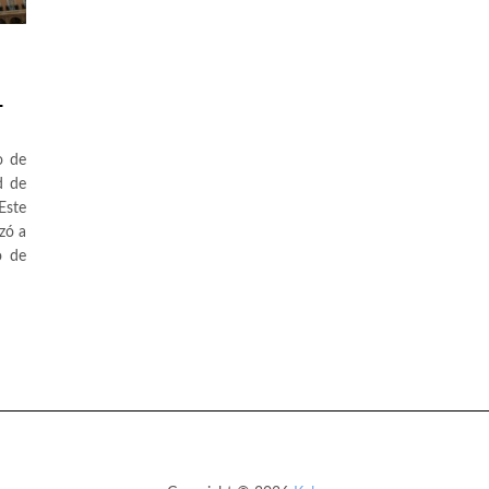
L
o de
d de
Este
zó a
o de