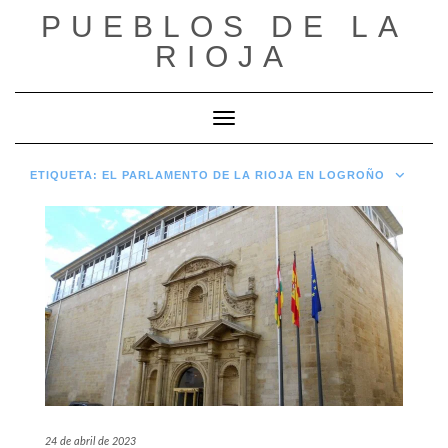
Saltar
PUEBLOS DE LA
al
RIOJA
contenido
Cambiar modo de navegación
ETIQUETA:
EL PARLAMENTO DE LA RIOJA EN LOGROÑO
24 de abril de 2023