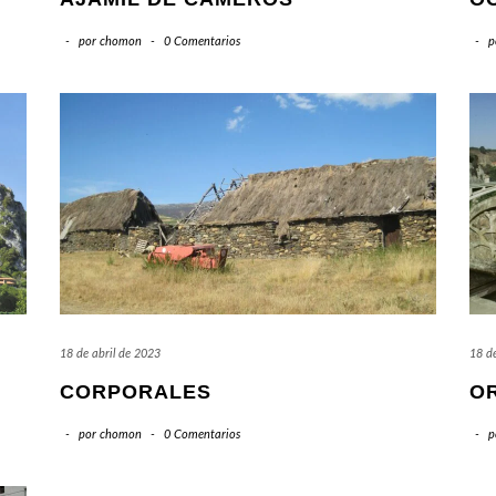
-
por
chomon
-
0 Comentarios
-
p
18 de abril de 2023
18 de
CORPORALES
O
-
por
chomon
-
0 Comentarios
-
p