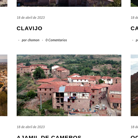
18 de abril de 2023
18 de
CLAVIJO
C
-
por
chomon
-
0 Comentarios
-
p
18 de abril de 2023
18 de
AJAMIL DE CAMEROS
O